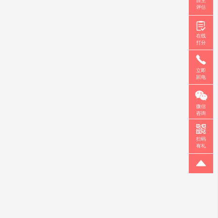
自主
评估
在线
打分
立即
回电
微信
咨询
扫码
有礼