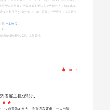
有限无法查得知识产权来源而无法直接到版权人，如发现本
送邮件至 yu@yimin11.com举报，一经查实，本站将立
者和
本文连接
。
.html
11)了解更多最新移民政策 ,优惠信息。
10192
魁省雇主担保移民
: 快速登陆加拿大，没有语言要求，一人申请，