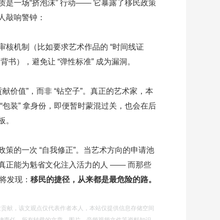
是一场“挤泡沫” 行动—— 它暴露了移民政策
人敲响警钟：
审核机制（比如要求艺术作品的 “时间线证
背书），避免让 “弹性标准” 成为漏洞。
贡献价值”，而非 “钻空子”。真正的艺术家，本
“包装” 拿身份，即便暂时蒙混过关，也会在后
板。
策的一次 “自我修正”。当艺术方向的申请池
真正能为魁省文化注入活力的人 —— 而那些
终将发现：
移民的捷径，从来都是最危险的路。
自发贡献，该文观点仅代表作者本人，本站仅提供信息存储空间
律责任。所有转载的文章、图片、音频视频文件等资料知识