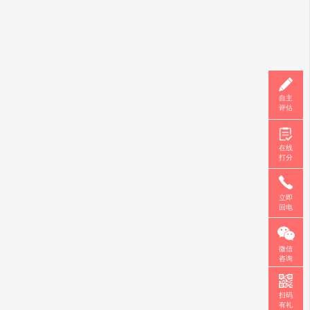
自主
评估
在线
打分
立即
回电
微信
咨询
扫码
有礼