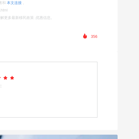
者和
本文连接
。
.html
11)了解更多最新移民政策 ,优惠信息。
356
由: