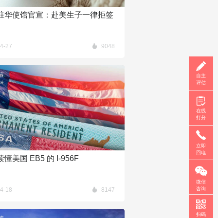
驻华使馆官宣：赴美生子一律拒签
4-27
9048
策
自主
评估
在线
打分
立即
回电
懂美国 EB5 的 I-956F
微信
咨询
4-18
8147
扫码