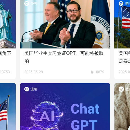
漫聊
漫
视角下
美国毕业生实习签证OPT，可能将被取
美国
消
是耍
13753
2025-05-29
8879
2025-0
漫聊
教