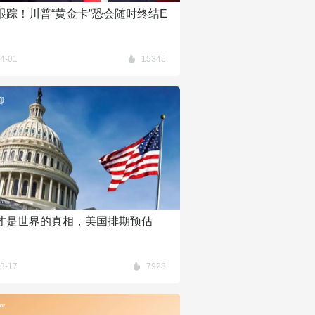
跟踪！川普“黄金卡”恐会随时终结E
？
4-01
15345
聊
才是世界的真相，美国排期预估
3-17
7928
产