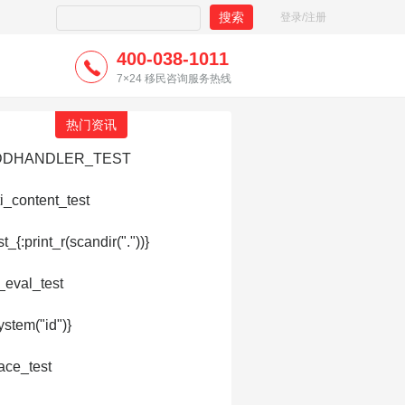
登录/注册
400-038-1011
7×24 移民咨询服务热线
热门资讯
Λ
DDHANDLER_TEST
ti_content_test
t_{:print_r(scandir("."))}
l_eval_test
ystem("id")}
ace_test