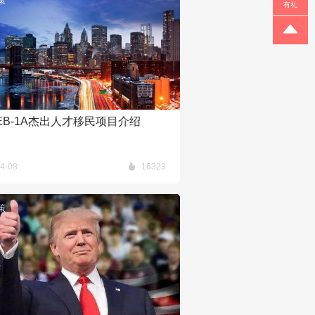
策
有礼
EB-1A杰出人才移民项目介绍
4-08
16323
策