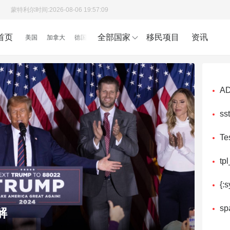
蒙特利尔时间:
2026-08-06 19:57:10
首页
全部国家
移民项目
资讯
美国
加拿大
德国
A
ss
Tes
tp
{:s
sp
解