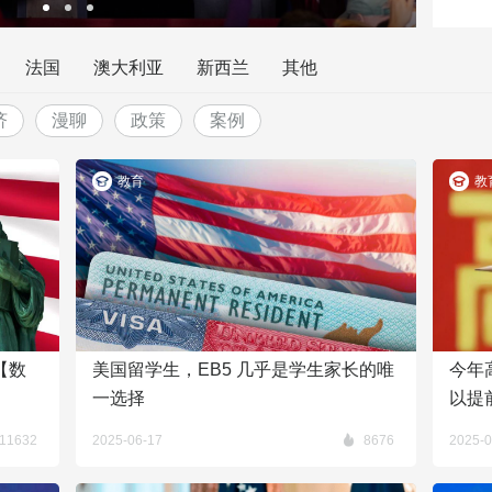
法国
澳大利亚
新西兰
其他
济
漫聊
政策
案例
教育
教
【数
美国留学生，EB5 几乎是学生家长的唯
今年高
一选择
以提
11632
2025-06-17
8676
2025-0