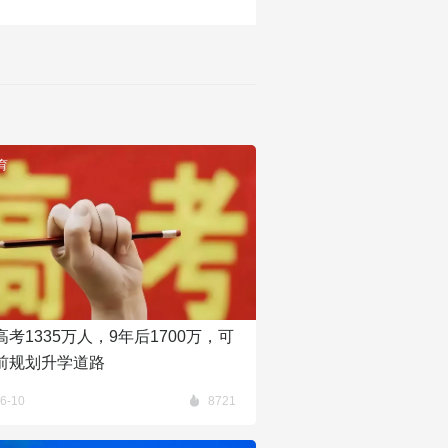
育
考1335万人，9年后1700万，可
前规划升学道路
6-10
8721